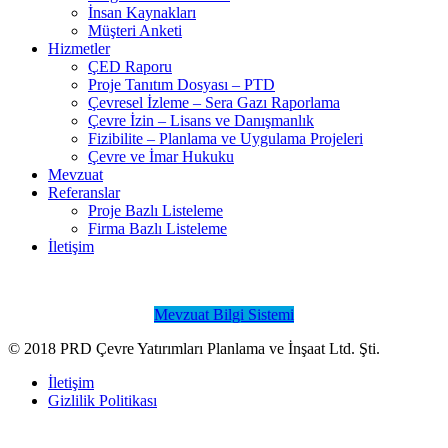
İnsan Kaynakları
Müşteri Anketi
Hizmetler
ÇED Raporu
Proje Tanıtım Dosyası – PTD
Çevresel İzleme – Sera Gazı Raporlama
Çevre İzin – Lisans ve Danışmanlık
Fizibilite – Planlama ve Uygulama Projeleri
Çevre ve İmar Hukuku
Mevzuat
Referanslar
Proje Bazlı Listeleme
Firma Bazlı Listeleme
İletişim
Mevzuat Bilgi Sistemi
© 2018 PRD Çevre Yatırımları Planlama ve İnşaat Ltd. Şti.
İletişim
Gizlilik Politikası