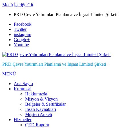
Menü
İçeriğe Git
PRD Çevre Yatırımları Planlama ve İnşaat Limited Şirketi
Facebook
Twitter
instagram
Google+
Youtube
PRD Çevre Yatırımları Planlama ve İnşaat Limited Şirketi
MENÜ
Ana Sayfa
Kurumsal
Hakkımızda
Misyon & Vizyon
Belgeler & Sertifikalar
İnsan Kaynakları
Müşteri Anketi
Hizmetler
ÇED Raporu