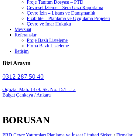
Proje Tanıtım Dosyası – PTD
Çevresel İzleme – Sera Gazı Raporlama
Çevre İzin – Lisans ve Danışmanlık
Fizibilite – Planlama ve Uygulama Projeleri
Çevre ve İmar Hukuku
Mevzuat
Referanslar
Proje Bazlı Listeleme
Firma Bazlı Listeleme
İletişim
Bizi Arayın
0312 287 50 40
Oğuzlar Mah. 1379. Sk. No: 15/11-12
Balgat Çankaya / Ankara
BORUSAN
PRD Çevre Yatırımları Planlama ve İnşaat Limited Şirketi
/
Firmalar